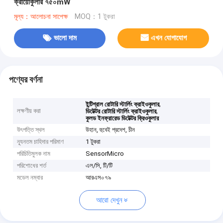
ক্রায়োকুলার ৭৫০mW
মূল্য：আলোচনা সাপেক্ষ
MOQ：1 টুকরা
ভালো দাম
এখন যোগাযোগ
পণ্যের বর্ণনা
,
ইন্টিগ্রাল রোটারি স্টার্লিং ক্রাইওকুলার
লক্ষণীয় করা
,
ডিটেক্টর রোটারি স্টার্লিং ক্রাইওকুলার
কুলড ইনফ্রারেড ডিটেক্টর ক্রিওকুলার
উৎপত্তি স্থল
উহান, হুবেই প্রদেশ, চীন
ন্যূনতম চাহিদার পরিমাণ
1 টুকরা
পরিচিতিমুলক নাম
SensorMicro
পরিশোধের শর্ত
এল/সি, টি/টি
মডেল নম্বার
আরএস০৭৯
আরো দেখুন