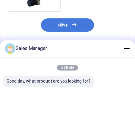
চালিয়ে
Sales Manager
প্রস্তাবিত পণ্য
2:35 AM
Good day, what product are you looking for?
640x512 / 15μm
কম্প্যাক্ট RS046H স্প্লিট
400mW স্প্লিট রোটারি
MWIR কুলড ইনফ্রারেড
ইন্টিগ্রেটেড ডিওয়ার কুলার
ইঞ্জিন ক্রিয়োকুলার কম
ডিটেক্টর
অ্যাসেম্বলি
ভালো দাম
ভালো দাম
ভালো দাম