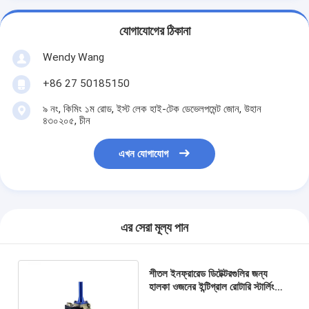
যোগাযোগের ঠিকানা
Wendy Wang
+86 27 50185150
৯ নং, কিমিং ১ম রোড, ইস্ট লেক হাই-টেক ডেভেলপমেন্ট জোন, উহান
৪৩০২০৫, চীন
এখন যোগাযোগ
এর সেরা মূল্য পান
শীতল ইনফ্রারেড ডিটেক্টরগুলির জন্য
হালকা ওজনের ইন্টিগ্রাল রোটারি স্টার্লিং
ক্রায়োকুলার ৭৫০mW