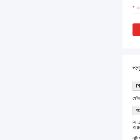
পণ্য
PL
মেড
পণ্
PLUG
SDK 
এটি জ