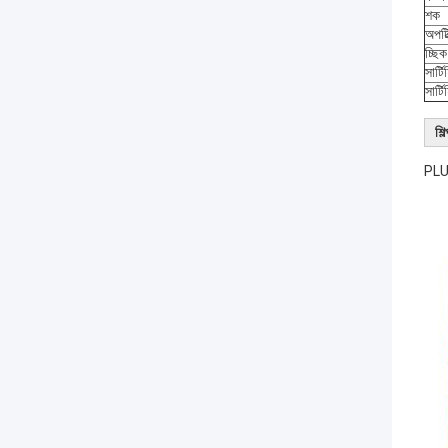
শক
অপটি
চ্ছিক
সার্ট
সার্ট
শি
PLUG4