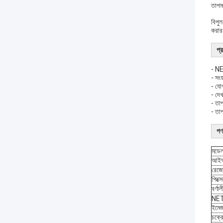
তাপম
বিপুল
করার
প্র
- NE
- সং
- যো
- দে
- তাপ
- তাপ
পণ
মডে
আইআর
রেজ
পিক্স
বর্ণা
NE
ইমেজ
চক্র