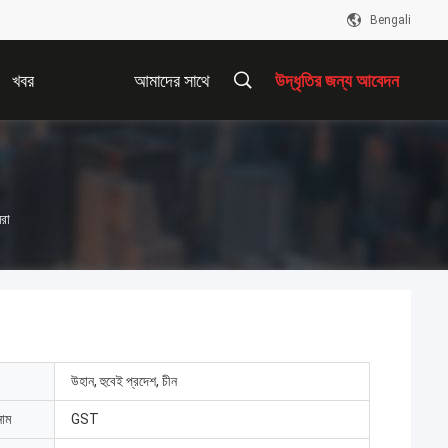
Bengali
খবর
আমাদের সাথে
উদ্ধৃতির জন্য আবেদন
যোগাযোগ করুন
েরা
উহান, হুবেই প্রদেশ, চীন
নাম
GST