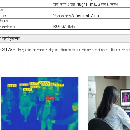
হাফ-সাইন ওয়েভ, 40g/11ms, 3 অক্ষ 6 নির্দেশ
ক্স
 লেন্স
স্থির ফোকাস Athermal: 7mm
িফিকেশন
িফিকেশন মান
ROHS/পৌঁছান
ল্প অ্যাপ্লিকেশন
17S থার্মাল ক্যামেরা ব্যাপকভাবে মানুষের শরীরের তাপমাত্রা পরিমাপ এবং উচ্চতর শরীরের তাপমাত্রা স