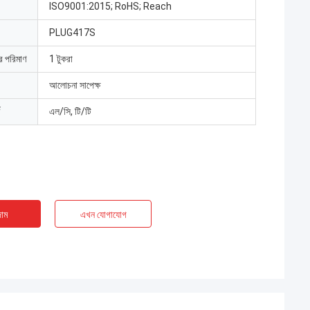
ISO9001:2015; RoHS; Reach
PLUG417S
ার পরিমাণ
1 টুকরা
আলোচনা সাপেক্ষ
এল/সি, টি/টি
াম
এখন যোগাযোগ