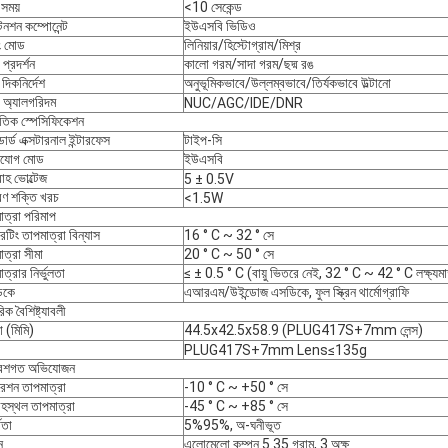
 সময়
<10 সেকেন্ড
েনশন কম্পোনেন্ট
ইউএসবি ভিডিও
ং মোড
লিনিয়ার/হিস্টোগ্রাম/মিশ্র
 প্রদর্শন
কালো গরম/সাদা গরম/ছদ্ম রঙ
দিকনির্দেশ
অনুভূমিকভাবে/উল্লম্বভাবে/তির্যকভাবে উল্টানো
র অ্যালগরিদম
NUC/AGC/IDE/DNR
যুতিক স্পেসিফিকেশন
ান্ডার্ড এক্সটারনাল ইন্টারফেস
টাইপ-সি
াযোগ মোড
ইউএসবি
াহ ভোল্টেজ
5 ± 0.5V
রণ শক্তি খরচ
<1.5W
াত্রা পরিমাপ
েটিং তাপমাত্রা বিন্যাস
16 ° C ~ 32 ° সে
াত্রা সীমা
20 ° C ~ 50 ° সে
ত্রার নির্ভুলতা
≤ ± 0.5 ° C (বায়ু ভিতরে নেই, 32 ° C ~ 42 ° C লক্ষ্যমা
িকে
এআরএম/উইন্ডোজ এসডিকে, ফুল স্ক্রিন থার্মোগ্রাফি
িক বৈশিষ্ট্যাবলী
া (মিমি)
44.5x42.5x58.9 (PLUG417S+7mm লেন্স)
PLUG417S+7mm Lens≤135g
বেশগত অভিযোজন
েশন তাপমাত্রা
-10 ° C ~ +50 ° সে
রহস্থল তাপমাত্রা
-45 ° C ~ +85 ° সে
রতা
5%95%, অ-ঘনীভূত
ন
এলোমেলো কম্পন 5.35 গ্রাম, 3 অক্ষ