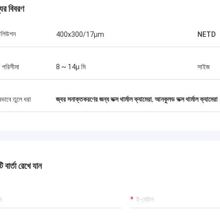
যের বিবরণ
োলিউশন
400x300/17μm
NETD
লী পরিসীমা
8 ~ 14μ মি
সাইজ
ষভাবে তুলে ধরা
জ্বর সনাক্তকরণের জন্য ভক্স থার্মাল ক্যামেরা
,
আনকুলড ভক্স থার্মাল ক্যামেরা
 বার্তা রেখে যান