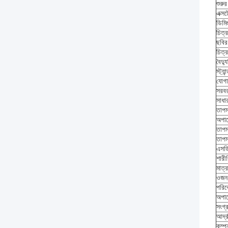
শুরুর
এক্সট
ডিমি
চিত্র
ছবির 
চিত্
বৈদ্
স্ট্য
যোগ
সরবর
সাধা
তাপম
অপার
তাপম
তাপমা
এসড
শারীর
মাত্র
ওজন
পরি
অপার
সংগ্
আর্দ্
কম্প