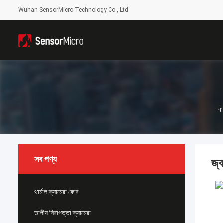
Wuhan SensorMicro Technology Co., Ltd
বা
সব পণ্য
জ্
থার্মাল ক্যামেরা কোর
তাপীয় নিরাপত্তা ক্যামেরা