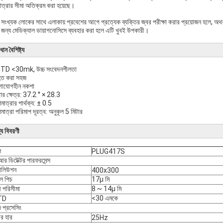
াত্রার সীমা অতিক্রম করা হয়েছে।
 সংখ্যক লোকের সাথে এলাকায় প্রবেশের আগে প্রত্যেক ব্যক্তির জ্বর পরীক্ষা করার প্রয়োজন হলে, অথবা র
 জন্য মেডিক্যাল ডায়াগনোসিসে ব্যবহার করা হলে এটি খুবই উপকারী।
ধান বৈশিষ্ট্য
TD <30mk, উচ্চ সংবেদনশীলতা
হত করা সহজ
গাযোগহীন নকশা
খার ক্ষেত্র: 37.2 ° × 28.3
মাত্রার পার্থক্য: ± 0.5
মাত্রা পরিমাপ দূরত্ব: অনুকূল 5 মিটার
্য বিবরণী
ল
PLUG417S
 ডিটেক্টর পারফরমেন্স
োলিউশন
400x300
েল পিচ
17μ মি
লী পরিসীমা
8 ~ 14μ মি
<30 এমকে
TD
 প্রসেসিং
ের হার
25Hz