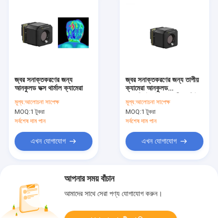
জ্বর সনাক্তকরণের জন্য
জ্বর সনাক্তকরণের জন্য তাপীয়
আনকুলড ভক্স থার্মাল ক্যামেরা
ক্যামেরা আনকুলড
এলডব্লিউআইআর তাপীয় মডিউল
মূল্য:
আলোচনা সাপেক্ষ
মূল্য:
আলোচনা সাপেক্ষ
400x300/17μm
MOQ:
1 টুকরা
MOQ:
1 টুকরা
সর্বশেষ দাম পান
সর্বশেষ দাম পান
এখন যোগাযোগ
এখন যোগাযোগ
আপনার সময় বাঁচান
আমাদের সাথে সেরা পণ্য যোগাযোগ করুন।