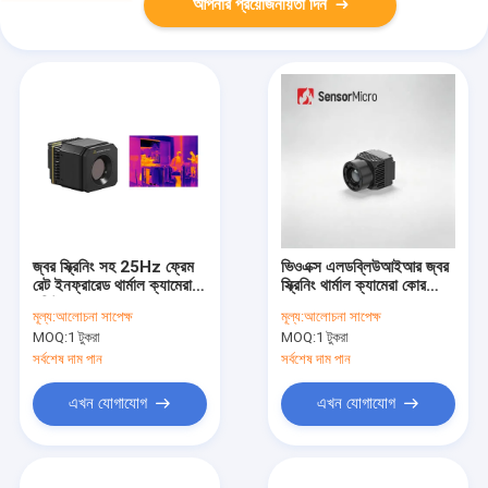
আপনার প্রয়োজনীয়তা দিন
জ্বর স্ক্রিনিং সহ 25Hz ফ্রেম
ভিওএক্স এলডব্লিউআইআর জ্বর
রেট ইনফ্রারেড থার্মাল ক্যামেরা
স্ক্রিনিং থার্মাল ক্যামেরা কোর
মডিউল
আনকুলড 640x512
মূল্য:
আলোচনা সাপেক্ষ
মূল্য:
আলোচনা সাপেক্ষ
রেজোলিউশন 8μm পিক্সেল
MOQ:
1 টুকরা
MOQ:
1 টুকরা
আকার ±0.5°C নির্ভুলতা
সর্বশেষ দাম পান
সর্বশেষ দাম পান
এখন যোগাযোগ
এখন যোগাযোগ