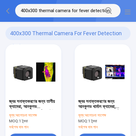
400x300 Thermal Camera For Fever Detection
(14)
জ্বর সনাক্তকরণের জন্য তাপীয়
জ্বর সনাক্তকরণের জন্য
ক্যামেরা, আনকুলড
আনকুলড থার্মাল ক্যামেরা,
এলডব্লিউআইআর তাপীয় মডিউল
400x300/17μm থার্মাল
মূল্য:
আলোচনা সাপেক্ষ
মূল্য:
আলোচনা সাপেক্ষ
400x300/17μm
ইমেজিং কোর
MOQ:
1 টুকরা
MOQ:
1 টুকরা
সর্বশেষ দাম পান
সর্বশেষ দাম পান