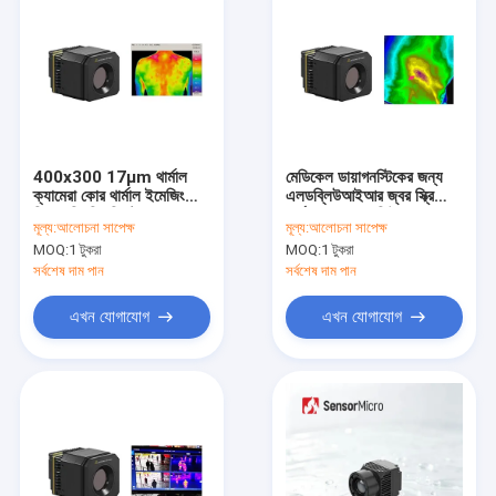
400x300 17μm থার্মাল
মেডিকেল ডায়াগনস্টিকের জন্য
ক্যামেরা কোর থার্মাল ইমেজিং
এলডব্লিউআইআর জ্বর স্ক্রিনিং
ফিভার স্ক্রিনিং সিস্টেম
থার্মাল ক্যামেরা মডিউল
মূল্য:
আলোচনা সাপেক্ষ
মূল্য:
আলোচনা সাপেক্ষ
400x300/17μm
MOQ:
1 টুকরা
MOQ:
1 টুকরা
সর্বশেষ দাম পান
সর্বশেষ দাম পান
এখন যোগাযোগ
এখন যোগাযোগ
বাড়ি
পণ্য
ভিডিও