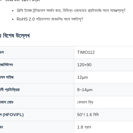
SPI ইমেজ ইন্টারফেস সমর্থন করে, বিভিন্ন এমবেডেড প্ল্যাটফর্মের সাথে সামঞ্জস্যপূর্ণ
RoHS 2.0 পরিবেশগত মানগুলির সাথে সঙ্গতিপূর্ণ
য বিশেষ উল্লেখ
েল
TIMO112
জোলিউশন
120×90
ক্সেল সাইজ
12μm
ণালী প্রতিক্রিয়া
8~14μm
কাস মোড
ফোকাস ফ্রি
ন্স (HFOV/FL)
50°/ 1.6 মিমি
জন
1.8 গ্রাম