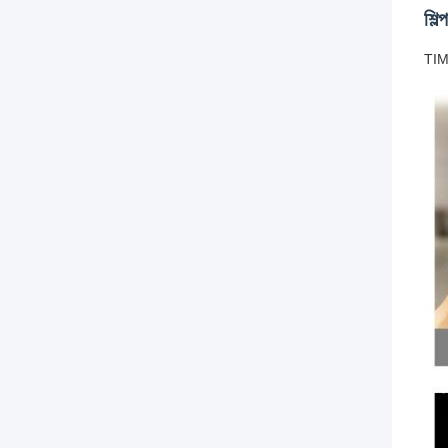
শিল
TIMO1