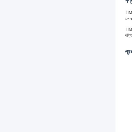
পণ্
TIMO
এলাক
TIMO
শক্ত
প্রধ