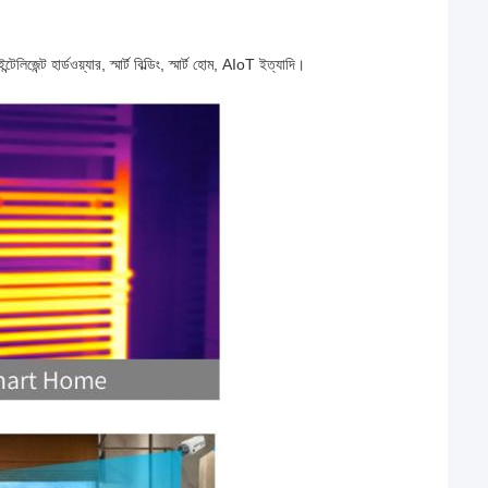
েন্ট হার্ডওয়্যার, স্মার্ট বিল্ডিং, স্মার্ট হোম, AIoT ইত্যাদি।