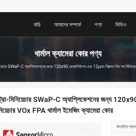
বাড়ি
আমাদের সম্পর্কে
পণ্য
ভিডিও
থার্মাল ক্যামেরা কোর পণ্য
িনিয়েচার SWaP-C অ্যাপ্লিকেশনের জন্য 120x90 রেজোলিউশন এবং 12μm পিক্সেল পিচ সহ মিনিয়েচা
্ট্রা-মিনিয়েচার SWaP-C অ্যাপ্লিকেশনের জন্য 120x
নিয়েচার VOx FPA থার্মাল ইমেজিং ক্যামেরা কোর
উৎপত্তি স্থল