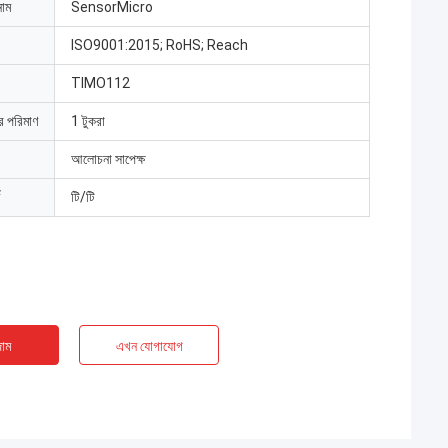
নাম
SensorMicro
ISO9001:2015; RoHS; Reach
TIMO112
ার পরিমাণ
1 টুকরা
আলোচনা সাপেক্ষ
টি/টি
াম
এখন যোগাযোগ