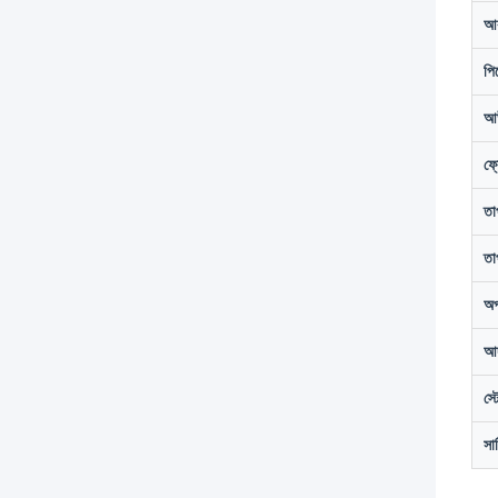
আক
পি
আউ
ফ্
তা
তা
অপ
আর
স্
সা