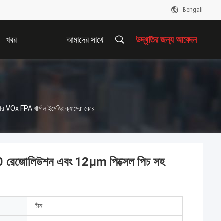
Bengali
খবর
আমাদের সাথে
উদ্ধৃতির জন্য আবেদন
যোগাযোগ করুন
র VOx FPA থার্মাল ইমেজিং ক্যামেরা কোর
90 রেজোলিউশন এবং 12μm পিক্সেল পিচ সহ
চীন