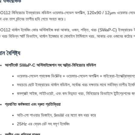
য ওভারভিউ
112 মিনিয়েচার ইনফ্রারেড মডিউল ওয়েফার-লেভেল অপটিক্স, 120x90 / 12μm ওয়েফার লেভেল প্য
া এবং তাপ বন্টনের তাপীয় ছবি পেতে সংহত করে।
112 থার্মাল ইমেজিং কোর অপ্টিমাইজ করা আকার, ওজন, শক্তি, খরচ (SWaP-C) ইনফ্রারেড ইমেজি
ি খরচ বিভিন্ন স্মার্ট ডিভাইস, থার্মাল ইমেজার বা মোবাইল টার্মিনালে খরচ, আকার এবং ওজনের কঠোর
ান বৈশিষ্ট্য
আলটিমেট SWaP-C অপ্টিমাইজেশান সহ আল্ট্রা-মিনিয়েচার মডিউল
ওয়েফার-লেভেল প্যাকেজ ডিটেক্টর + ওয়েফার-লেভেল অপটিক্স + মাইক্রো-ইলেক্ট্রোম্যা
সবচেয়ে ছোট ইনফ্রারেড থার্মাল মডিউল, সর্বোচ্চ খরচ দক্ষতার সাথে সর্বনিম্ন তাপীয় ইমেজ
কমপ্যাক্ট সাইজ, লাইটওয়েট, এবং কম বিদ্যুত খরচ, মিনিয়েচার ডিভাইসে ইন্টিগ্রেশনের জন
প্রমাণিত কর্মক্ষমতা এবং দ্রুত প্রতিক্রিয়া
অতি-লো পাওয়ার ডিজাইন, 9mW এর মতো কম খরচ করে
25Hz এর ফ্রেম রেট সহ মসৃণ ইমেজিং
নমনীয় এবং পরিবেশ বান্ধব