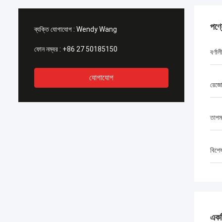
পণ্
ব্যক্তি যোগাযোগ :
Wendy Wang
ফোন নম্বর :
+86 27 50185150
বর্ণা
যোগাযোগ
রেজ
তাপম
বিশে
একটি