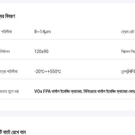
যের বিবরণ
লী পরিসীমা
8~14μm
ফ্রেম রেট
োলিউশন
120x90
পিক্সেল পি
াত্রা পরিসীমা
-20℃~+550℃
লেন্স(H
ষভাবে তুলে ধরা
VOx FPA থার্মাল ইমেজিং ক্যামেরা
,
মিনিয়েচার থার্মাল ইমেজিং ক্যামেরা কোর
 বার্তা রেখে যান