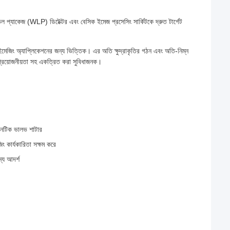
াকেজ (WLP) ডিটেক্টর এবং বেসিক ইমেজ প্রসেসিং সার্কিটকে দ্রুত টার্গেট
ং অ্যাপ্লিকেশনের জন্য ভিত্তিক। এর অতি ক্ষুদ্রাকৃতির গঠন এবং অতি-নিম্ন
 প্রয়োজনীয়তা সহ একত্রিত করা সুবিধাজনক।
গনেটিক ভালভ শাটার
িং কার্যকারিতা সক্ষম করে
্য আদর্শ