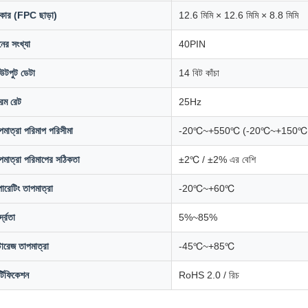
ার (FPC ছাড়া)
12.6 মিমি × 12.6 মিমি × 8.8 মিমি
নের সংখ্যা
40PIN
টপুট ডেটা
14 বিট কাঁচা
রেম রেট
25Hz
পমাত্রা পরিমাপ পরিসীমা
-20℃~+550℃ (-20℃~+150℃
পমাত্রা পরিমাপের সঠিকতা
±2℃ / ±2% এর বেশি
ারেটিং তাপমাত্রা
-20℃~+60℃
্দ্রতা
5%~85%
টোরেজ তাপমাত্রা
-45℃~+85℃
র্টিফিকেশন
RoHS 2.0 / রিচ