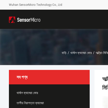
Wuhan SensorMicro Technology Co., Ltd
বাড়ি
/
থার্মাল ক্যামেরা কোর
/
আল্ট্রা-ম
সব পণ্য
আল
মি
থার্মাল ক্যামেরা কোর
তাপীয় নিরাপত্তা ক্যামেরা