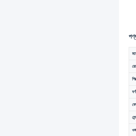
পণ্
মড
রে
পি
বর্
ফো
লে
ও