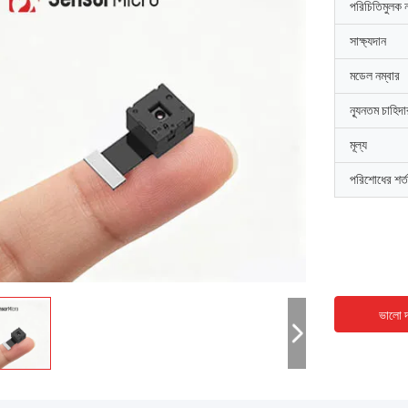
পরিচিতিমুলক 
সাক্ষ্যদান
মডেল নম্বার
ন্যূনতম চাহিদ
মূল্য
পরিশোধের শর্ত
ভালো দ