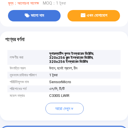
মূল্য：আলোচনা সাপেক্ষ
MOQ：1 টুকরা
ভালো দাম
এখন যোগাযোগ
পণ্যের বর্ণনা
,
সুপারল্যাটিস কুলড ইনফ্রারেড ডিটেক্টর
লক্ষণীয় করা
,
320x256 কুল্ড ইনফ্রারেড ডিটেক্টর
320x256 ইনফ্রারেড ডিটেক্টর
উৎপত্তি স্থল
উহান, হুবেই প্রদেশ, চীন
ন্যূনতম চাহিদার পরিমাণ
1 টুকরা
পরিচিতিমুলক নাম
SensorMicro
পরিশোধের শর্ত
এল/সি, টি/টি
মডেল নম্বার
C330S LWIR
আরো দেখুন