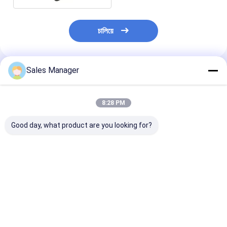
চালিয়ে
Sales Manager
প্রস্তাবিত পণ্য
8:28 PM
Good day, what product are you looking for?
320x256 30μm ডুয়েল
HD 1280x1024 12μm
মধ্য তরঙ্গদৈর্ঘ্য শীতল
কালার ফোকাল প্লেন অ্যারে
কুলড আইআর ডিটেক্টর
ডিটেক্টর 640x51
ডিটেক্টর
ভালো দাম
ভালো দাম
ভালো দাম