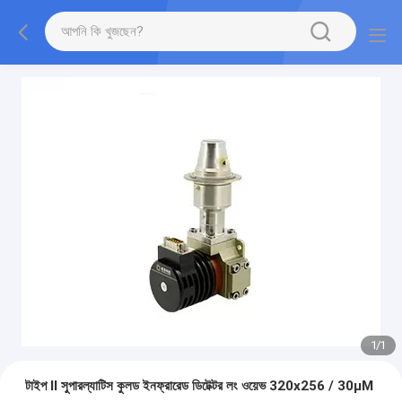
1
/
1
টাইপ II সুপারল্যাটিস কুলড ইনফ্রারেড ডিটেক্টর লং ওয়েভ 320x256 / 30μM