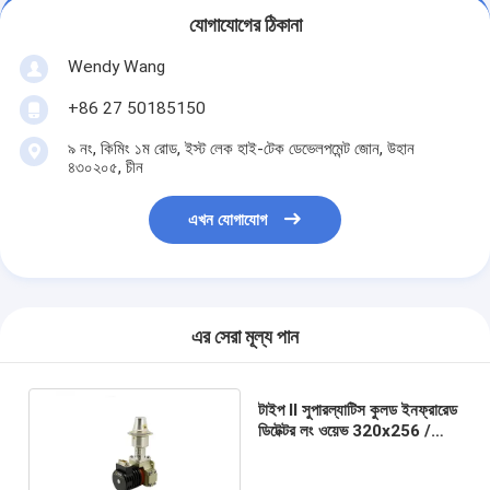
যোগাযোগের ঠিকানা
Wendy Wang
+86 27 50185150
৯ নং, কিমিং ১ম রোড, ইস্ট লেক হাই-টেক ডেভেলপমেন্ট জোন, উহান
৪৩০২০৫, চীন
এখন যোগাযোগ
এর সেরা মূল্য পান
টাইপ II সুপারল্যাটিস কুলড ইনফ্রারেড
ডিটেক্টর লং ওয়েভ 320x256 /
30μM