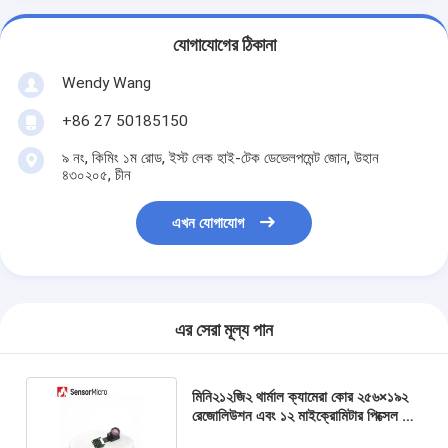
যোগাযোগের ঠিকানা
Wendy Wang
+86 27 50185150
৯ নং, কিমিং ১ম রোড, ইস্ট লেক হাই-টেক ডেভেলপমেন্ট জোন, উহান
৪৩০২০৫, চীন
এখন যোগাযোগ
এর সেরা মূল্য পান
মিনি২১২জি২ থার্মাল ক্যামেরা কোর ২৫৬×১৯২
রেজোলিউশন এবং ১২ মাইক্রোমিটার পিক্সেল পিচ
সহ কম ৩৩০ এমডাব্লু পাওয়ার খরচ