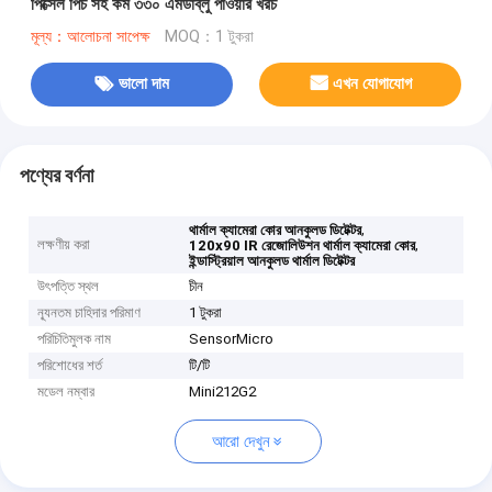
পিক্সেল পিচ সহ কম ৩৩০ এমডাব্লু পাওয়ার খরচ
মূল্য：আলোচনা সাপেক্ষ
MOQ：1 টুকরা
ভালো দাম
এখন যোগাযোগ
পণ্যের বর্ণনা
,
থার্মাল ক্যামেরা কোর আনকুলড ডিটেক্টর
লক্ষণীয় করা
,
120x90 IR রেজোলিউশন থার্মাল ক্যামেরা কোর
ইন্ডাস্ট্রিয়াল আনকুলড থার্মাল ডিটেক্টর
উৎপত্তি স্থল
চীন
ন্যূনতম চাহিদার পরিমাণ
1 টুকরা
পরিচিতিমুলক নাম
SensorMicro
পরিশোধের শর্ত
টি/টি
মডেল নম্বার
Mini212G2
আরো দেখুন