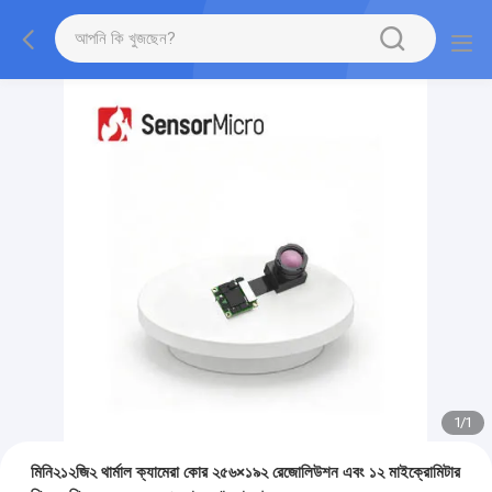
1
/
1
মিনি২১২জি২ থার্মাল ক্যামেরা কোর ২৫৬×১৯২ রেজোলিউশন এবং ১২ মাইক্রোমিটার