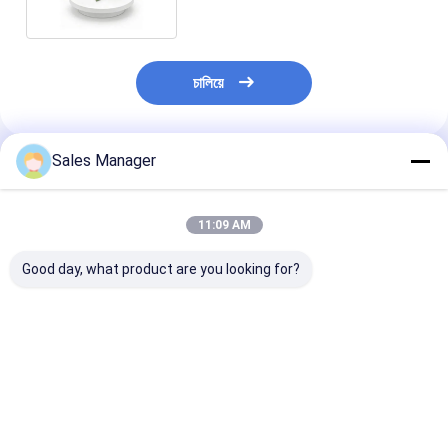
চালিয়ে
Sales Manager
প্রস্তাবিত পণ্য
11:09 AM
Good day, what product are you looking for?
দীর্ঘ দূরত্বের নজরদারি জন্য
মেগাপিক্সেল 1280x1024
640x512 রেজোলি
1280×1024 রেজোলিউশন
রেজোলিউশন 12μm পিক্সেল
12μm পিক্সেল সাই
এবং 12μm পিক্সেল পিচ সহ অ-
সাইজ আনকুলড
ক্যামেরা কোর পরিষ্কার
শীতল মাইক্রোবোলোমিটার থার্মাল
এলডব্লিউআইআর থার্মাল
চিত্রের জন্য ≤25m
ক্যামেরা কোর
ক্যামেরা কোর শাটারলেস
NETD সহ
ভালো দাম
ভালো দাম
ভালো দাম
অপারেশন সহ